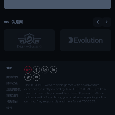
供應商
幫助
關於我們
隱私政策
The TOP8BET website offers games with an adventure
experience, directly owned by TOP8BET CO.LIMITED, to be a
規則與條款
user of our website you must be at least 18 years old. We are
聯繫我們
not responsible for violating your local laws regarding online
gaming. Play responsibly and have fun at TOP8BET.
博彩責任
銀行