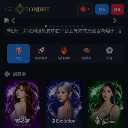
登入
註冊
Previous
Next
值上分，如收到訊息要求在平台之外方式充值皆為騙子，請勿誤信！
大堂
迷你游戲
熱門遊戲
娛樂場
體育
娛樂場