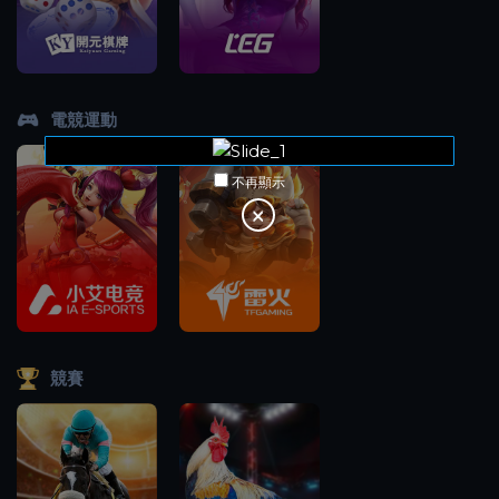
電競運動
不再顯示
×
競賽