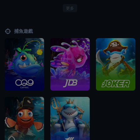
更多
捕魚遊戲